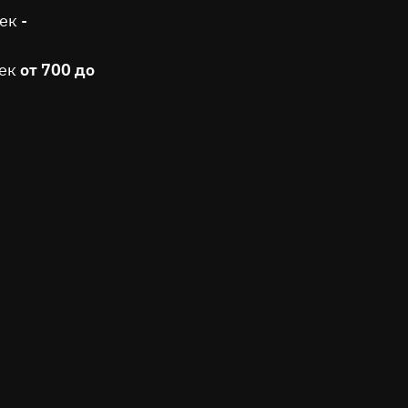
ек -
ек
от 700 до