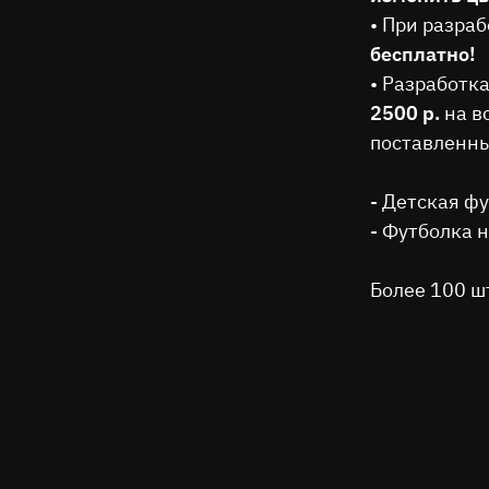
• При разра
бесплатно!
• Разработк
2500 р.
на в
поставленны
- Детская ф
- Футболка 
Более 100 ш