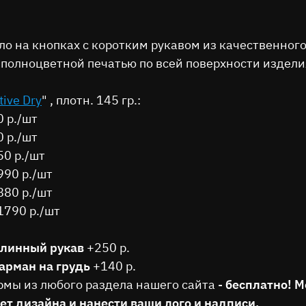
ло на кнопках с коротким рукавом из качественног
 полноцветной печатью по всей поверхности издели
tive Dry
" , плотн. 145 гр.:
0 р./шт
0 р./шт
50 р./шт
990 р./шт
880 р./шт
1790 р./шт
линный рукав
+250 р.
арман на грудь
+140 р.
рмы из любого раздела нашего сайта -
бесплатно! 
ет дизайна и нанести ваши лого и надписи.