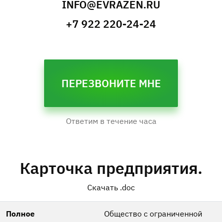
INFO@EVRAZEN.RU
+7 922 220-24-24
ПЕРЕЗВОНИТЕ МНЕ
Телефон
Я даю
согласие
на обработку моих
персональных данных
, а также
Ответим в течение часа
согласен с
пользовательским
соглашением
.
Карточка предприятия.
Скачать .doc
Полное
Общество с ограниченной